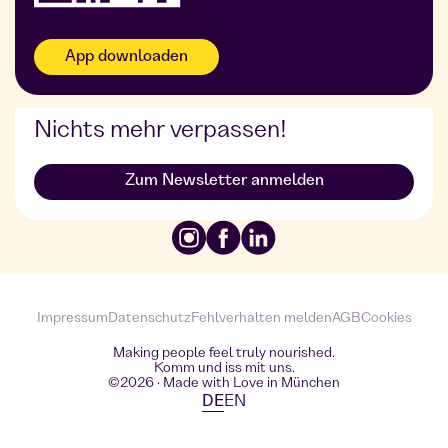
App downloaden
Nichts mehr verpassen!
Zum Newsletter anmelden
Cookies
Impressum
Datenschutz
Fehlverhalten melden
AGB
Making people feel truly nourished.
Komm und iss mit uns.
©2026 · Made with Love in München
DE
EN