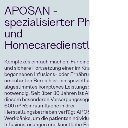
APOSAN -
spezialisierter Pharma-
und
Homecaredienstleister
Komplexes einfach machen: Für eine erfolgreiche
und sichere Fortsetzung einer im Krankenhaus
begonnenen Infusions- oder Ernährungstherapie im
ambulanten Bereich ist ein speziell aufeinander
abgestimmtes komplexes Leistungsbündel
notwendig. Seit über 30 Jahren ist APOSAN in
diesem besonderen Versorgungssegment tätig. Auf
600 m² Reinraumfläche in drei
Herstellungsbetrieben verfügt APOSAN über 18
Werkbänke, um die patientenindividuellen sterilen
Infusionslösungen und künstliche Ernährung